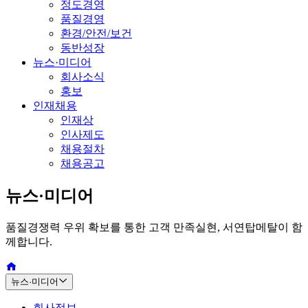
정도경영
품질경영
환경/안전/보건
동반성장
뉴스·미디어
회사소식
홍보
인재채용
인재상
인사제도
채용절차
채용공고
뉴스·미디어
품질경쟁력 우위 확보를 통한 고객 만족실현, 서연탑메탈이 함
께합니다.
뉴스·미디어
회사정보