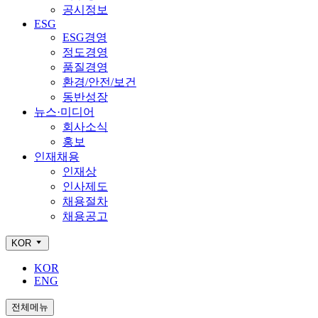
공시정보
ESG
ESG경영
정도경영
품질경영
환경/안전/보건
동반성장
뉴스·미디어
회사소식
홍보
인재채용
인재상
인사제도
채용절차
채용공고
KOR
KOR
ENG
전체메뉴