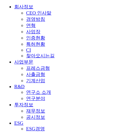
회사정보
CEO 인사말
경영방침
연혁
사업장
인증현황
특허현황
CI
찾아오시는길
사업부문
프레스금형
사출금형
기계산업
R&D
연구소 소개
연구분야
투자정보
재무정보
공시정보
ESG
ESG경영