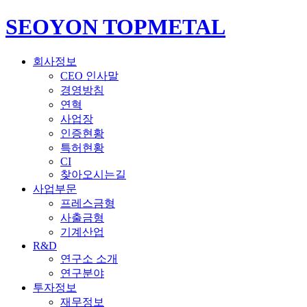
SEOYON TOPMETAL
회사정보
CEO 인사말
경영방침
연혁
사업장
인증현황
특허현황
CI
찾아오시는길
사업부문
프레스금형
사출금형
기계산업
R&D
연구소 소개
연구분야
투자정보
재무정보