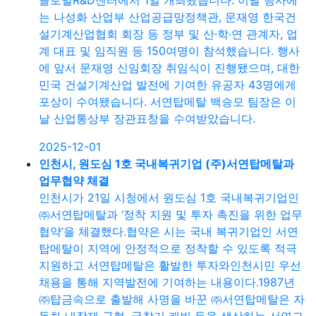
글로벌R&D센터에서 1일 개최됐습니다. 이날 행사에
는 나성화 산업부 산업공급망정책관, 문재영 한국건
설기계산업협회 회장 등 정부 및 산·학·연 관계자, 업
계 대표 및 임직원 등 150여명이 참석했습니다. 행사
에 앞서 문재영 신임회장 취임식이 진행됐으며, 대한
민국 건설기계산업 발전에 기여한 유공자 43명에게
포상이 수여됐습니다. 서연탑메탈 백승모 팀장은 이
날 산업통상부 장관표창을 수여받았습니다.
2025-12-01
인천시, 원도심 1호 국내복귀기업 (주)서연탑메탈과
업무협약 체결
인천시가 21일 시청에서 원도심 1호 국내복귀기업인
㈜서연탑메탈과 ‘정착 지원 및 투자 촉진을 위한 업무
협약’을 체결했다.협약은 시는 국내 복귀기업인 서연
탑메탈이 지역에 안정적으로 정착할 수 있도록 적극
지원하고 서연탑메탈은 활발한 투자와인천시민 우선
채용을 통해 지역발전에 기여하는 내용이다.1987년
㈜탑금속으로 출발해 사명을 바꾼 ㈜서연탑메탈은 자